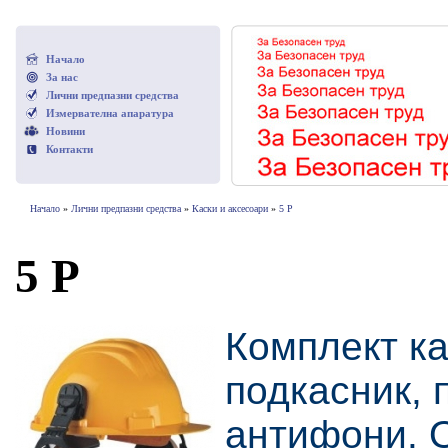
Начало
За нас
Лични предпазни средства
Измервателна апаратура
Новини
Контакти
Начало
»
Лични предпазни средства
»
Каски и аксесоари
»
5 P
5 P
Комплект ка
подкасник, 
антифони. 